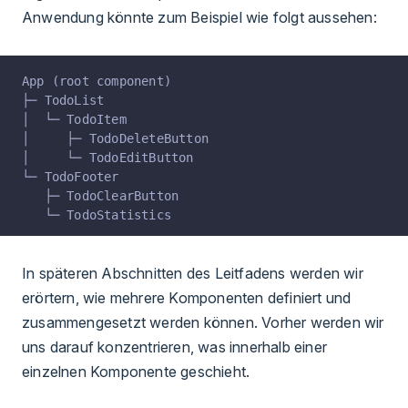
Anwendung könnte zum Beispiel wie folgt aussehen:
App (root component)
├─ TodoList
│  └─ TodoItem
│     ├─ TodoDeleteButton
│     └─ TodoEditButton
└─ TodoFooter
   ├─ TodoClearButton
   └─ TodoStatistics
In späteren Abschnitten des Leitfadens werden wir
erörtern, wie mehrere Komponenten definiert und
zusammengesetzt werden können. Vorher werden wir
uns darauf konzentrieren, was innerhalb einer
einzelnen Komponente geschieht.