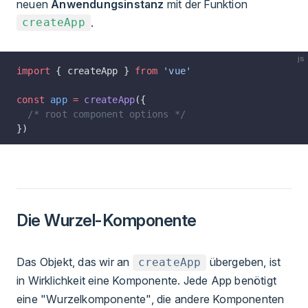
neuen
Anwendungsinstanz
mit der Funktion
.
createApp
js
import
 { createApp } 
from
 'vue'
const
 app
 =
 createApp
({
  /* root component options */
})
Die Wurzel-Komponente
Das Objekt, das wir an
übergeben, ist
createApp
in Wirklichkeit eine Komponente. Jede App benötigt
eine "Wurzelkomponente", die andere Komponenten