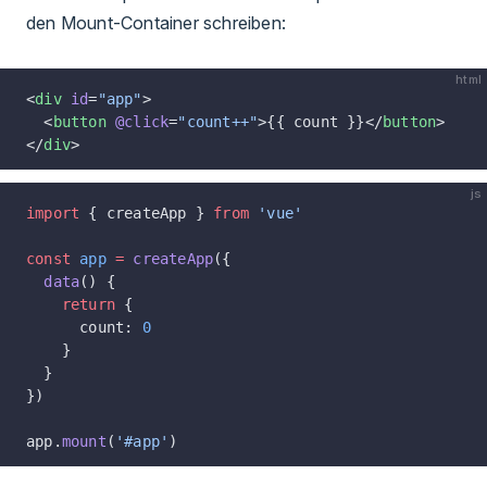
den Mount-Container schreiben:
html
<
div
 id
=
"app"
>
  <
button
 @click
=
"count++"
>{{ count }}</
button
>
</
div
>
js
import
 { createApp } 
from
 'vue'
const
 app
 =
 createApp
({
  data
() {
    return
 {
      count: 
0
    }
  }
})
app.
mount
(
'#app'
)