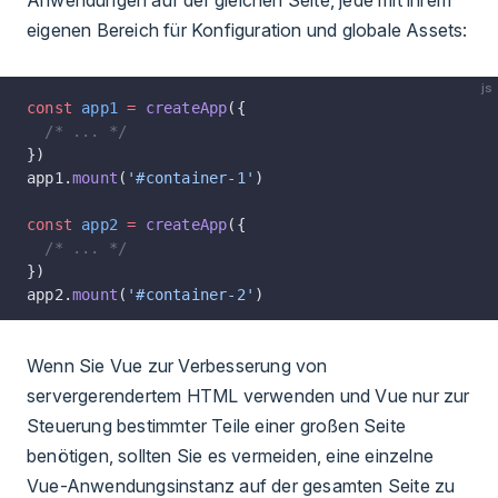
eigenen Bereich für Konfiguration und globale Assets:
js
const
 app1
 =
 createApp
({
  /* ... */
})
app1.
mount
(
'#container-1'
)
const
 app2
 =
 createApp
({
  /* ... */
})
app2.
mount
(
'#container-2'
)
Wenn Sie Vue zur Verbesserung von
servergerendertem HTML verwenden und Vue nur zur
Steuerung bestimmter Teile einer großen Seite
benötigen, sollten Sie es vermeiden, eine einzelne
Vue-Anwendungsinstanz auf der gesamten Seite zu