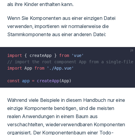
als ihre Kinder enthalten kann.
Wenn Sie Komponenten aus einer einzigen Datei
verwenden, importieren wir normalerweise die
Stammkomponente aus einer anderen Datei:
js
import
 { createApp } 
from
 'vue'
// import the root component App from a single-file
import
 App 
from
 './App.vue'
const
 app
 =
 createApp
(App)
Während viele Beispiele in diesem Handbuch nur eine
einzige Komponente benötigen, sind die meisten
realen Anwendungen in einem Baum aus
verschachtelten, wiederverwendbaren Komponenten
organisiert. Der Komponentenbaum einer Todo-