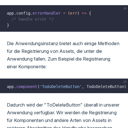
js
app.config.
errorHandler
 =
 (
err
) 
=>
 {
  /* handle error */
}
Die Anwendungsinstanz bietet auch einige Methoden
für die Registrierung von Assets, die unter die
Anwendung fallen. Zum Beispiel die Registrierung
einer Komponente:
js
app.
component
(
'TodoDeleteButton'
, TodoDeleteButton)
Dadurch wird der "ToDeleteButton" überall in unserer
Anwendung verfügbar. Wir werden die Registrierung
für Komponenten und andere Arten von Assets in
späteren Abschnitten des Handbuchs besprechen.