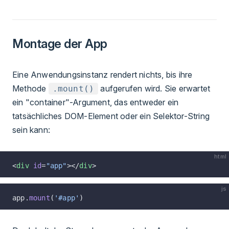
Montage der App
Eine Anwendungsinstanz rendert nichts, bis ihre
Methode
aufgerufen wird. Sie erwartet
.mount()
ein "container"-Argument, das entweder ein
tatsächliches DOM-Element oder ein Selektor-String
sein kann:
html
<
div
 id
=
"app"
></
div
>
js
app.
mount
(
'#app'
)