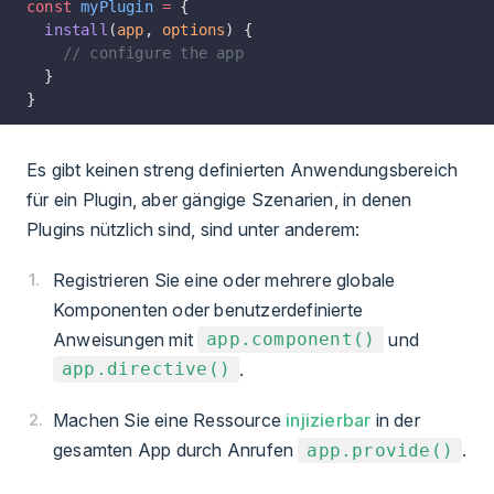
const
 myPlugin
 =
 {
  install
(
app
, 
options
) {
    // configure the app
  }
}
Es gibt keinen streng definierten Anwendungsbereich
für ein Plugin, aber gängige Szenarien, in denen
Plugins nützlich sind, sind unter anderem:
Registrieren Sie eine oder mehrere globale
Komponenten oder benutzerdefinierte
Anweisungen mit
und
app.component()
.
app.directive()
Machen Sie eine Ressource
injizierbar
in der
gesamten App durch Anrufen
.
app.provide()