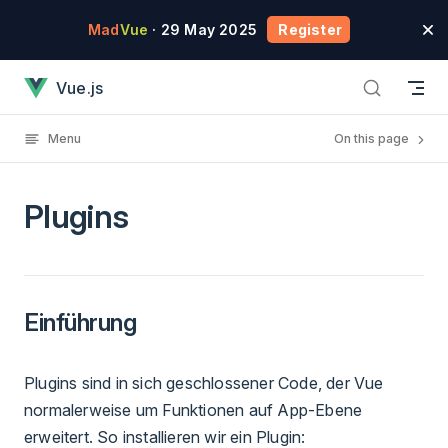
Skip to content
Mad
Vue
· 29 May 2025
Register
Plugins has loaded
Vue.js
Menu
On this page
Plugins
Einführung
Plugins sind in sich geschlossener Code, der Vue
normalerweise um Funktionen auf App-Ebene
erweitert. So installieren wir ein Plugin: