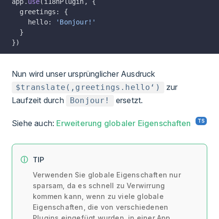
app.
use
(i18nPlugin, {
  greetings: {
    hello: 
'Bonjour!'
  }
})
Nun wird unser ursprünglicher Ausdruck
zur
$translate(‚greetings.hello‘)
Laufzeit durch
ersetzt.
Bonjour!
Siehe auch:
Erweiterung globaler Eigenschaften
TIP
Verwenden Sie globale Eigenschaften nur
sparsam, da es schnell zu Verwirrung
kommen kann, wenn zu viele globale
Eigenschaften, die von verschiedenen
Plugins eingefügt wurden, in einer App