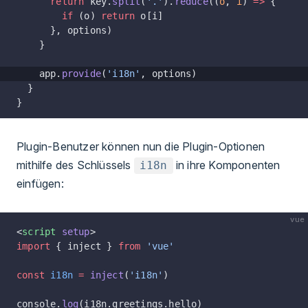
      return
 key.
split
(
'.'
).
reduce
((
o
, 
i
) 
=>
 {
        if
 (o) 
return
 o[i]
      }, options)
    }
    app.
provide
(
'i18n'
, options)
  }
}
Plugin-Benutzer können nun die Plugin-Optionen
mithilfe des Schlüssels
in ihre Komponenten
i18n
einfügen:
vue
<
script
 setup
>
import
 { inject } 
from
 'vue'
const
 i18n
 =
 inject
(
'i18n'
)
console.
log
(i18n.greetings.hello)