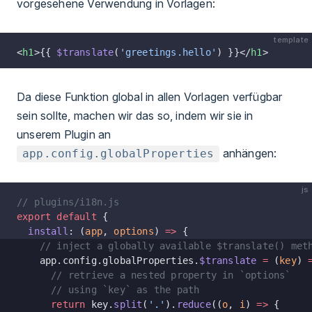
vorgesehene Verwendung in Vorlagen:
template
<
h1
>{{ 
$translate
(
'greetings.hello'
) }}</
h1
>
Da diese Funktion global in allen Vorlagen verfügbar
sein sollte, machen wir das so, indem wir sie in
unserem Plugin an
anhängen:
app.config.globalProperties
js
// plugins/i18n.js
export
 default
 {
  install
: (
app
, 
options
) 
=>
 {
    // inject a globally available $translate() met
    app.config.globalProperties.
$translate
 =
 (
key
) 
      // retrieve a nested property in `options`
      // using `key` as the path
      return
 key.
split
(
'.'
).
reduce
((
o
, 
i
) 
=>
 {