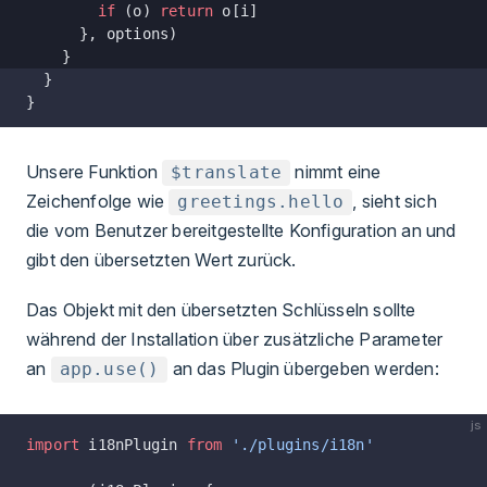
        if
 (o) 
return
 o[i]
      }, options)
    }
  }
}
Unsere Funktion
nimmt eine
$translate
Zeichenfolge wie
, sieht sich
greetings.hello
die vom Benutzer bereitgestellte Konfiguration an und
gibt den übersetzten Wert zurück.
Das Objekt mit den übersetzten Schlüsseln sollte
während der Installation über zusätzliche Parameter
an
an das Plugin übergeben werden:
app.use()
js
import
 i18nPlugin 
from
 './plugins/i18n'