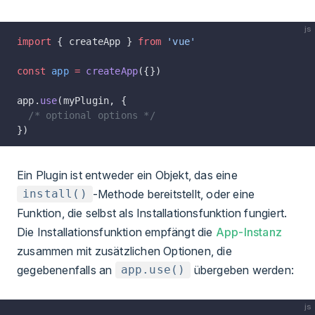
js
import
 { createApp } 
from
 'vue'
const
 app
 =
 createApp
({})
app.
use
(myPlugin, {
  /* optional options */
})
Ein Plugin ist entweder ein Objekt, das eine
-Methode bereitstellt, oder eine
install()
Funktion, die selbst als Installationsfunktion fungiert.
Die Installationsfunktion empfängt die
App-Instanz
zusammen mit zusätzlichen Optionen, die
gegebenenfalls an
übergeben werden:
app.use()
js