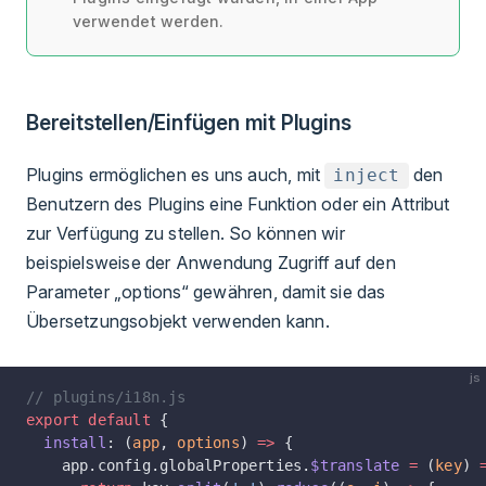
verwendet werden.
Bereitstellen/Einfügen mit Plugins
Plugins ermöglichen es uns auch, mit
den
inject
Benutzern des Plugins eine Funktion oder ein Attribut
zur Verfügung zu stellen. So können wir
beispielsweise der Anwendung Zugriff auf den
Parameter „options“ gewähren, damit sie das
Übersetzungsobjekt verwenden kann.
js
// plugins/i18n.js
export
 default
 {
  install
: (
app
, 
options
) 
=>
 {
    app.config.globalProperties.
$translate
 =
 (
key
) 