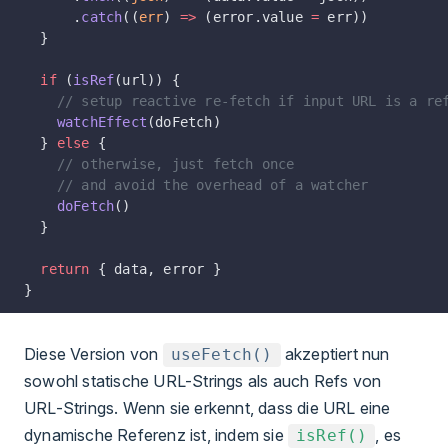
      .
catch
((
err
) 
=>
 (error.value 
=
 err))
  }
  if
 (
isRef
(url)) {
    // setup reactive re-fetch if input URL is a re
    watchEffect
(doFetch)
  } 
else
 {
    // otherwise, just fetch once
    // and avoid the overhead of a watcher
    doFetch
()
  }
  return
 { data, error }
}
Diese Version von
akzeptiert nun
useFetch()
sowohl statische URL-Strings als auch Refs von
URL-Strings. Wenn sie erkennt, dass die URL eine
dynamische Referenz ist, indem sie
, es
isRef()