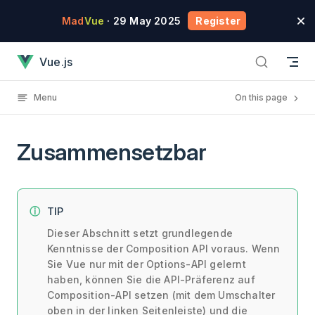
Skip to content
Mad
Vue
· 29 May 2025
Register
Zusammensetzbar has loaded
Vue.js
Menu
On this page
Zusammensetzbar
TIP
Dieser Abschnitt setzt grundlegende
Kenntnisse der Composition API voraus. Wenn
Sie Vue nur mit der Options-API gelernt
haben, können Sie die API-Präferenz auf
Composition-API setzen (mit dem Umschalter
oben in der linken Seitenleiste) und die