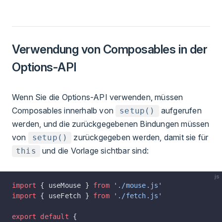
Verwendung von Composables in der
Options-API
Wenn Sie die Options-API verwenden, müssen
Composables innerhalb von
aufgerufen
setup()
werden, und die zurückgegebenen Bindungen müssen
von
zurückgegeben werden, damit sie für
setup()
und die Vorlage sichtbar sind:
this
js
import
 { useMouse } 
from
 './mouse.js'
import
 { useFetch } 
from
 './fetch.js'
export
 default
 {