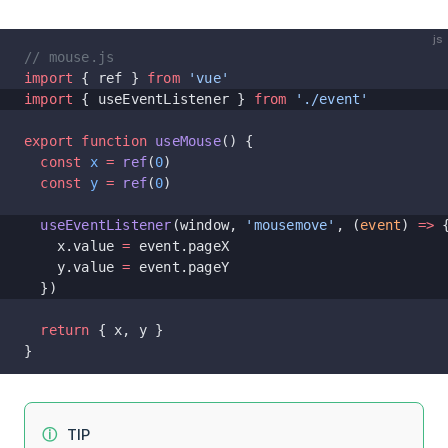
js
// mouse.js
import
 { ref } 
from
 'vue'
import
 { useEventListener } 
from
 './event'
export
 function
 useMouse
() {
  const
 x
 =
 ref
(
0
)
  const
 y
 =
 ref
(
0
)
  useEventListener
(window, 
'mousemove'
, (
event
) 
=>
 
    x.value 
=
 event.pageX
    y.value 
=
 event.pageY
  })
  return
 { x, y }
}
TIP