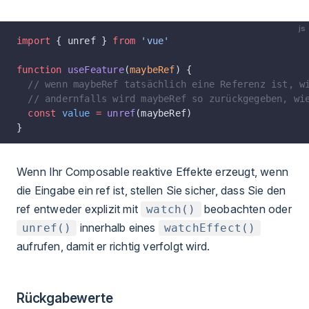
js
import
 { unref } 
from
 'vue'
function
 useFeature
(
maybeRef
) {
  // wenn maybeRef tatsächlich eine Referenz ist, w
  // andernfalls wird maybeRef so zurückgegeben, wi
  const
 value
 =
 unref
(maybeRef)
}
Wenn Ihr Composable reaktive Effekte erzeugt, wenn
die Eingabe ein ref ist, stellen Sie sicher, dass Sie den
ref entweder explizit mit
beobachten oder
watch()
innerhalb eines
unref()
watchEffect()
aufrufen, damit er richtig verfolgt wird.
Rückgabewerte