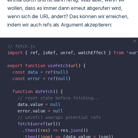
wollen, dass es immer dann erneut abgerufen wird,
wenn sich die URL ändert? Das können wir erreichen,
indem wir auch refs als Argument akzeptieren:
js
// fetch.js
import
 { ref, isRef, unref, watchEffect } 
from
 'vue
export
 function
 useFetch
(
url
) {
  const
 data
 =
 ref
(
null
)
  const
 error
 =
 ref
(
null
)
  function
 doFetch
() {
    // reset state before fetching..
    data.value 
=
 null
    error.value 
=
 null
    // unref() unwraps potential refs
    fetch
(
unref
(url))
      .
then
((
res
) 
=>
 res.
json
())
      .
then
((
json
) 
=>
 (data.value 
=
 json))