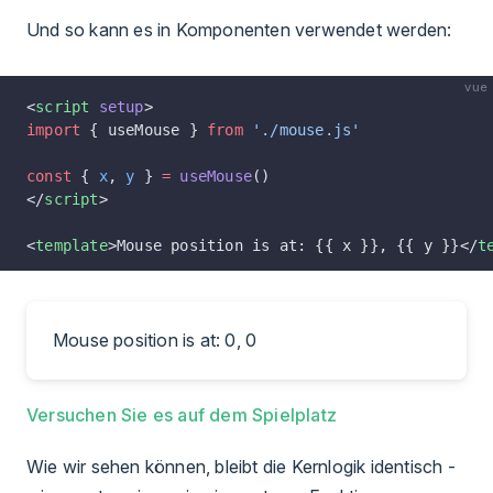
Und so kann es in Komponenten verwendet werden:
vue
<
script
 setup
>
import
 { useMouse } 
from
 './mouse.js'
const
 { 
x
, 
y
 } 
=
 useMouse
()
</
script
>
<
template
>Mouse position is at: {{ x }}, {{ y }}</
t
Mouse position is at: 0, 0
Versuchen Sie es auf dem Spielplatz
Wie wir sehen können, bleibt die Kernlogik identisch -