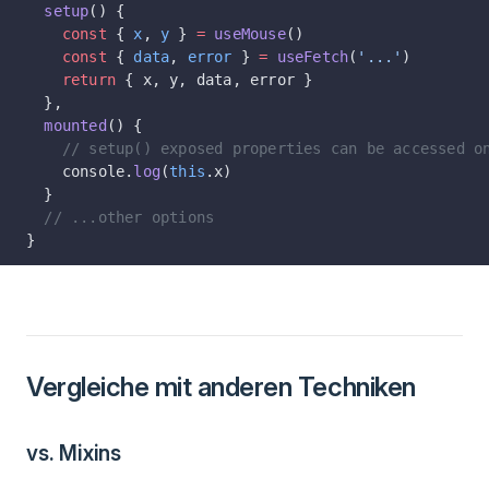
  setup
() {
    const
 { 
x
, 
y
 } 
=
 useMouse
()
    const
 { 
data
, 
error
 } 
=
 useFetch
(
'...'
)
    return
 { x, y, data, error }
  },
  mounted
() {
    // setup() exposed properties can be accessed o
    console.
log
(
this
.x)
  }
  // ...other options
}
Vergleiche mit anderen Techniken
vs. Mixins