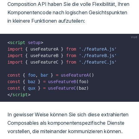
Composition API haben Sie die volle Flexibilität, Ihren
Komponentencode nach logischen Gesichtspunkten
in kleinere Funktionen aufzuteilen:
vue
<
script
 setup
>
import
 { useFeatureA } 
from
 './featureA.js'
import
 { useFeatureB } 
from
 './featureB.js'
import
 { useFeatureC } 
from
 './featureC.js'
const
 { 
foo
, 
bar
 } 
=
 useFeatureA
()
const
 { 
baz
 } 
=
 useFeatureB
(foo)
const
 { 
qux
 } 
=
 useFeatureC
(baz)
</
script
>
In gewisser Weise können Sie sich diese extrahierten
Composables als komponentenspezifische Dienste
vorstellen, die miteinander kommunizieren können.