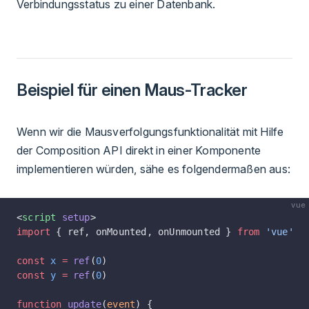
Verbindungsstatus zu einer Datenbank.
Beispiel für einen Maus-Tracker
Wenn wir die Mausverfolgungsfunktionalität mit Hilfe
der Composition API direkt in einer Komponente
implementieren würden, sähe es folgendermaßen aus:
vue
<
script
 setup
>
import
 { ref, onMounted, onUnmounted } 
from
 'vue'
const
 x
 =
 ref
(
0
)
const
 y
 =
 ref
(
0
)
function
 update
(
event
) {