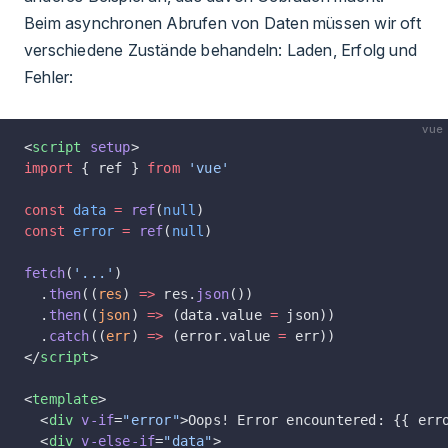
Beim asynchronen Abrufen von Daten müssen wir oft
verschiedene Zustände behandeln: Laden, Erfolg und
Fehler:
vue
<
script
 setup
>
import
 { ref } 
from
 'vue'
const
 data
 =
 ref
(
null
)
const
 error
 =
 ref
(
null
)
fetch
(
'...'
)
  .
then
((
res
) 
=>
 res.
json
())
  .
then
((
json
) 
=>
 (data.value 
=
 json))
  .
catch
((
err
) 
=>
 (error.value 
=
 err))
</
script
>
<
template
>
  <
div
 v-if
=
"error"
>Oops! Error encountered: {{ err
  <
div
 v-else-if
=
"data"
>