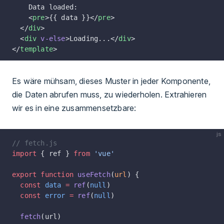
    Data loaded:
    <
pre
>{{ data }}</
pre
>
  </
div
>
  <
div
 v-else
>Loading...</
div
>
</
template
>
Es wäre mühsam, dieses Muster in jeder Komponente,
die Daten abrufen muss, zu wiederholen. Extrahieren
wir es in eine zusammensetzbare:
js
// fetch.js
import
 { ref } 
from
 'vue'
export
 function
 useFetch
(
url
) {
  const
 data
 =
 ref
(
null
)
  const
 error
 =
 ref
(
null
)
  fetch
(url)