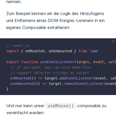
nennen.
Zum Beispiel können wir die Logik des Hinzufügens
und Entfernens eines DOM-Ereignis-Listeners in ein
eigenes Composable extrahieren:
js
// event.js
import
 { onMounted, onUnmounted } 
from
 'vue'
export
 function
 useEventListener
(
target
, 
event
, 
cal
  // if you want, you can also make this
  // support selector strings as target
  onMounted
(() 
=>
 target.
addEventListener
(event, ca
  onUnmounted
(() 
=>
 target.
removeEventListener
(even
}
Und nun kann unser
composable zu
useMouse()
vereinfacht werden: