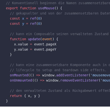
// Konventionell beginnen die Namen zusammensetzbar
export
 function
 useMouse
() {
  // gekapselter und von der zusammensetzbaren Date
  const
 x
 =
 ref
(
0
)
  const
 y
 =
 ref
(
0
)
  // kann ein Composable seinen verwalteten Zustand
  function
 update
(
event
) {
    x.value 
=
 event.pageX
    y.value 
=
 event.pageY
  }
  // kann eine zusammensetzbare Komponente auch in 
  // lifecycle to setup and teardown side effects.
  onMounted
(() 
=>
 window.
addEventListener
(
'mousemov
  onUnmounted
(() 
=>
 window.
removeEventListener
(
'mou
  // den verwalteten Zustand als Rückgabewert offen
  return
 { x, y }
}