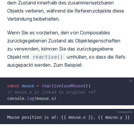
dem Zustand innerhalb des zusammensetzbaren
Objekts verlieren, während die Referenzobjekte diese
Verbindung beibehalten.
Wenn Sie es vorziehen, den von Composables
zurückgegebenen Zustand als Objekteigenschaften
zu verwenden, können Sie das zurückgegebene
Objekt mit
umhüllen, so dass die Refs
reactive()
ausgepackt werden. Zum Beispiel:
js
const
 mouse
 =
 reactive
(
useMouse
())
// mouse.x is linked to original ref
console.
log
(mouse.x)
template
Mouse position is at: {{ mouse.x }}, {{ mouse.y }}