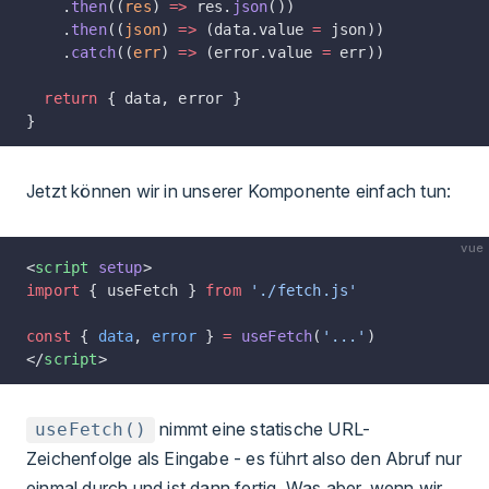
    .
then
((
res
) 
=>
 res.
json
())
    .
then
((
json
) 
=>
 (data.value 
=
 json))
    .
catch
((
err
) 
=>
 (error.value 
=
 err))
  return
 { data, error }
}
Jetzt können wir in unserer Komponente einfach tun:
vue
<
script
 setup
>
import
 { useFetch } 
from
 './fetch.js'
const
 { 
data
, 
error
 } 
=
 useFetch
(
'...'
)
</
script
>
nimmt eine statische URL-
useFetch()
Zeichenfolge als Eingabe - es führt also den Abruf nur
einmal durch und ist dann fertig. Was aber, wenn wir