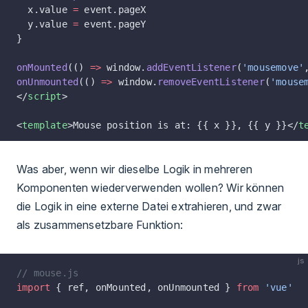
  x.value 
=
 event.pageX
  y.value 
=
 event.pageY
}
onMounted
(() 
=>
 window.
addEventListener
(
'mousemove'
onUnmounted
(() 
=>
 window.
removeEventListener
(
'mouse
</
script
>
<
template
>Mouse position is at: {{ x }}, {{ y }}</
t
Was aber, wenn wir dieselbe Logik in mehreren
Komponenten wiederverwenden wollen? Wir können
die Logik in eine externe Datei extrahieren, und zwar
als zusammensetzbare Funktion:
js
// mouse.js
import
 { ref, onMounted, onUnmounted } 
from
 'vue'